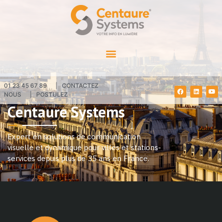
01 23 45 67 89
|
CONTACTEZ
NOUS
|
POSTULEZ
Centaure Systems
Expert en solutions de communication
visuelle et dynamique pour villes et stations-
services depuis plus de 35 ans en France.