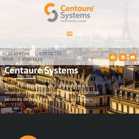
01 23 45 67 89
|
CONTACTEZ
NOUS
|
POSTULEZ
Centaure Systems
Expert en solutions de communication
visuelle et dynamique pour villes et stations-
services depuis plus de 35 ans en France.